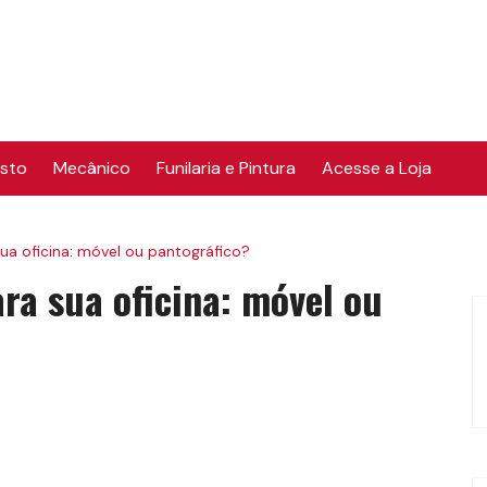
osto
Mecânico
Funilaria e Pintura
Acesse a Loja
sua oficina: móvel ou pantográfico?
ara sua oficina: móvel ou
o