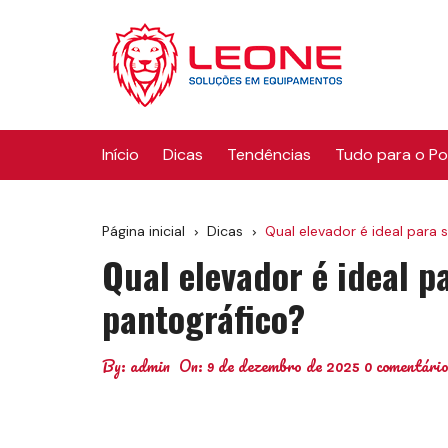
Ir
para
o
conteúdo
Início
Dicas
Tendências
Tudo para o P
Página inicial
Dicas
Qual elevador é ideal para 
Qual elevador é ideal p
pantográfico?
By:
admin
On:
9 de dezembro de 2025
0 comentári